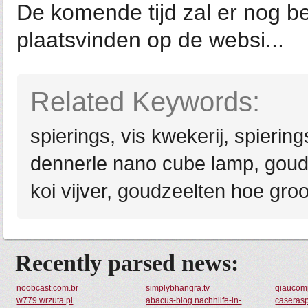
De komende tijd zal er nog be
plaatsvinden op de websi...
Related Keywords:
spierings, vis kwekerij, spierin
dennerle nano cube lamp, goud
koi vijver, goudzeelten hoe gro
Recently parsed news:
noobcast.com.br
simplybhangra.tv
qiaucom
w779.wrzuta.pl
abacus-blog.nachhilfe-in-
caseras