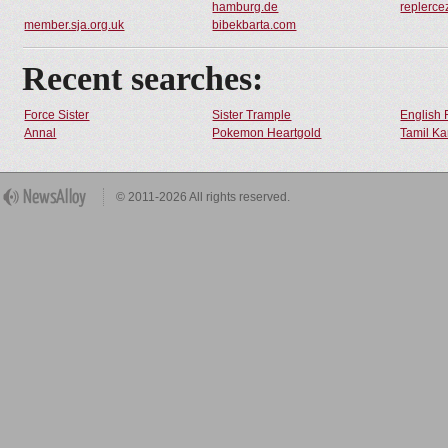
hamburg.de
replerc
member.sja.org.uk
bibekbarta.com
Recent searches:
Force Sister
Sister Trample
English 
Annal
Pokemon Heartgold
Tamil Ka
© 2011-2026 All rights reserved.