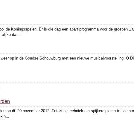
hool de Koningsspelen. Er is die dag een apart programma voor de groepen 1 t
elijke da...
 weer op in de Goudse Schouwburg met een nieuwe musicalvoorstelling: O DIE
!
arden
 op di. 20 november 2012. Foto's bij techniek om spijkerdiploma te halen o.
kin...