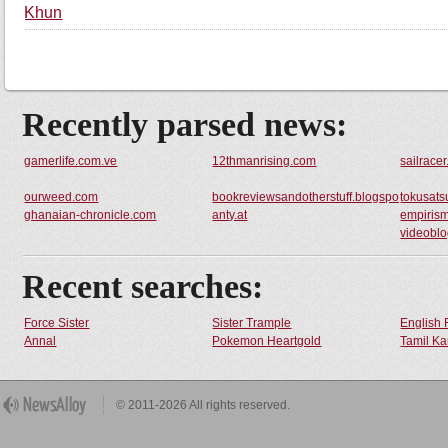
Khun
Recently parsed news:
gamerlife.com.ve
12thmanrising.com
sailracer
ourweed.com
bookreviewsandotherstuff.blogspot.com
tokusats
ghanaian-chronicle.com
anty.at
empirism
videoblo
Recent searches:
Force Sister
Sister Trample
English 
Annal
Pokemon Heartgold
Tamil Ka
© 2011-2026 All rights reserved.