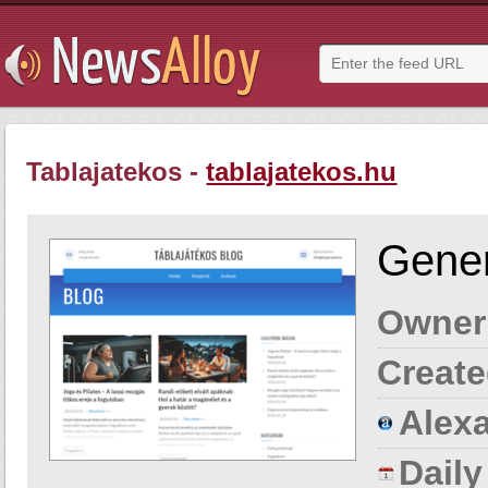
Tablajatekos -
tablajatekos.hu
Gener
Owner
Create
Alexa
Dail