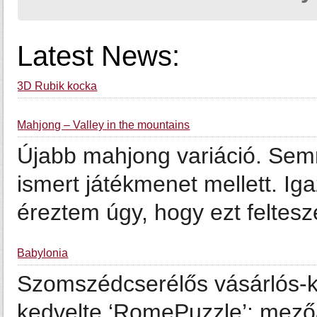
Latest News:
3D Rubik kocka
Mahjong – Valley in the mountains
Újabb mahjong variáció. Semmi
ismert játékmenet mellett. Iga
éreztem úgy, hogy ezt feltesz
Babylonia
Szomszédcserélős vásárlós-k
kedvelte ‘RomePuzzle’: mezőá