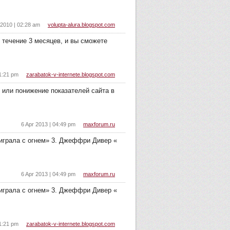
2010 | 02:28 am
volupta-alura.blogspot.com
 течение 3 месяцев, и вы сможете
11:21 pm
zarabatok-v-internete.blogspot.com
т или понижение показателей сайта в
6 Apr 2013 | 04:49 pm
maxforum.ru
 играла с огнем» 3. Джеффри Дивер «
6 Apr 2013 | 04:49 pm
maxforum.ru
 играла с огнем» 3. Джеффри Дивер «
11:21 pm
zarabatok-v-internete.blogspot.com