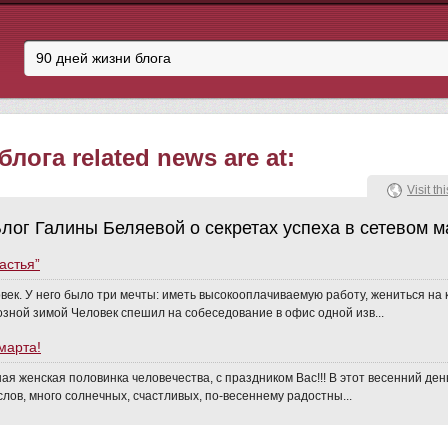
лога related news are at:
Visit thi
лог Галины Беляевой о секретах успеха в сетевом м
астья”
век. У него было три мечты: иметь высокооплачиваемую работу, жениться на
зной зимой Человек спешил на собеседование в офис одной изв...
марта!
ая женская половинка человечества, с праздником Вас!!! В этот весенний ден
лов, много солнечных, счастливых, по-весеннему радостны...