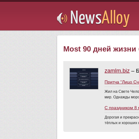
Subsribe
Most 90 дней жизни б
zamlm.biz
– Б
Притча “Лицо Сч
Жил на Свете Чело
мир. Однажды моро
C праздником 8 
Дорогая и прекрасн
тёплых и хороших с