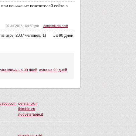
т или понижение показателей сайта в
20 Jul 2013 | 04:50 pm
denismikola.com
о из игры 2037 человек. 1) За 90 дней
vira ключи на 90 дней
,
avira на 90 дней
ogspot.com
persianok.ir
thimble.ca
nuoveterapie.it
download xvid