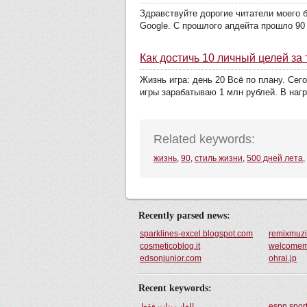
Здравствуйте дорогие читатели моего б
Google. С прошлого апдейта прошло 90 
Как достичь 10 личный целей за 
Жизнь игра: день 20 Всё по плану. Сег
игры зарабатываю 1 млн рублей. В нагр
Related keywords:
жизнь
,
90
,
стиль жизни
,
500 дней лета
,
Recently parsed news:
sparklines-excel.blogspot.com
remixmuzi
cosmeticoblog.it
welcomem
edsonjunior.com
ohrai.jp
Recent keywords:
العاب بنات فقط
espn spor