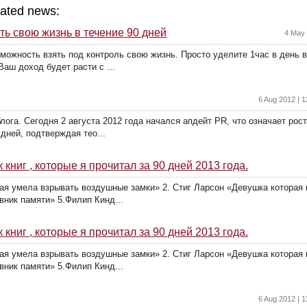
ated news:
ть свою жизнь в течение 90 дней
4 May 
можность взять под контроль свою жизнь. Просто уделите 1час в день в
Ваш доход будет расти с ...
6 Aug 2012 | 
лога. Сегодня 2 августа 2012 года начался апдейт PR, что означает рос
дней, подтверждая тео...
 книг , которые я прочитал за 90 дней 2013 года.
рая умела взрывать воздушные замки» 2. Стиг Ларсон «Девушка которая
вник памяти» 5.Филип Кинд...
 книг , которые я прочитал за 90 дней 2013 года.
рая умела взрывать воздушные замки» 2. Стиг Ларсон «Девушка которая
вник памяти» 5.Филип Кинд...
6 Aug 2012 | 