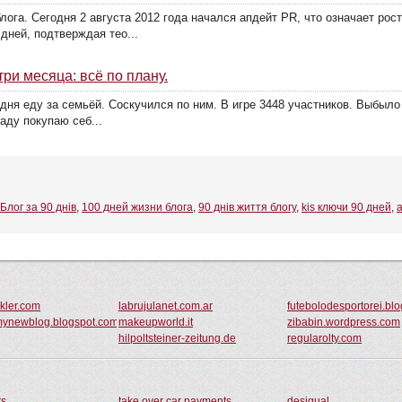
лога. Сегодня 2 августа 2012 года начался апдейт PR, что означает рос
дней, подтверждая тео...
три месяца: всё по плану.
одня еду за семьёй. Соскучился по ним. В игре 3448 участников. Выбыл
аду покупаю себ...
Блог за 90 днів
,
100 дней жизни блога
,
90 днів життя блогу
,
kis ключи 90 дней
,
a
kler.com
labrujulanet.com.ar
futebolodesportorei.bl
ynewblog.blogspot.com
makeupworld.it
zibabin.wordpress.com
hilpoltsteiner-zeitung.de
regularolty.com
ts
take over car payments
desigual