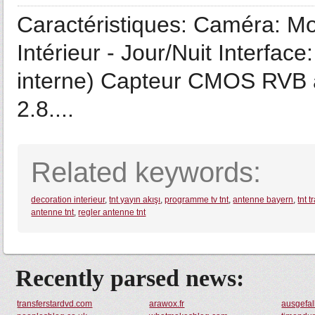
Caractéristiques: Caméra: Mo
Intérieur - Jour/Nuit Interfac
interne) Capteur CMOS RVB à 
2.8....
Related keywords:
decoration interieur
,
tnt yayın akışı
,
programme tv tnt
,
antenne bayern
,
tnt 
antenne tnt
,
regler antenne tnt
Recently parsed news:
transferstardvd.com
arawox.fr
ausgefa