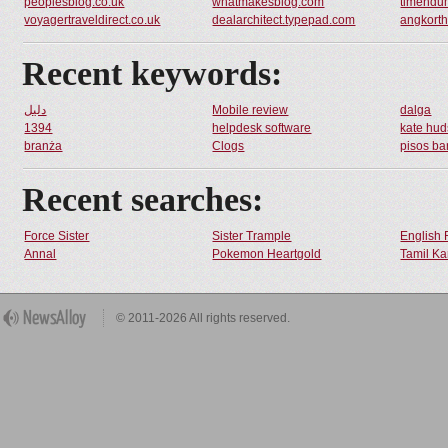
peoplesblog.co.uk
whatmakesblog.com
timendu
voyagertraveldirect.co.uk
dealarchitect.typepad.com
angkort
Recent keywords:
دليل
Mobile review
dalga
1394
helpdesk software
kate hu
branża
Clogs
pisos ba
Recent searches:
Force Sister
Sister Trample
English 
Annal
Pokemon Heartgold
Tamil Ka
© 2011-2026 All rights reserved.