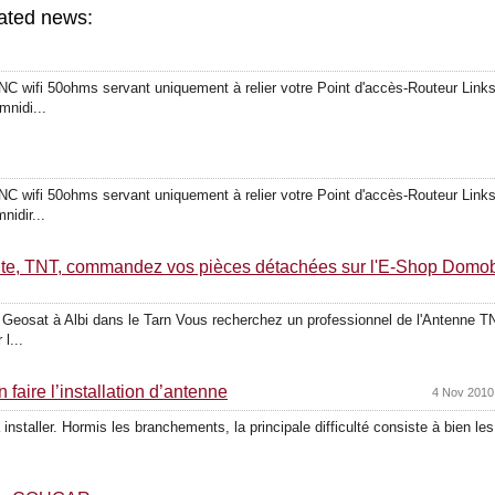
lated news:
C wifi 50ohms servant uniquement à relier votre Point d'accès-Routeur Links
mnidi...
C wifi 50ohms servant uniquement à relier votre Point d'accès-Routeur Links
nidir...
ellite, TNT, commandez vos pièces détachées sur l'E-Shop Domo
z Geosat à Albi dans le Tarn Vous recherchez un professionnel de l'Antenne TN
l...
 faire l’installation d’antenne
4 Nov 2010
 installer. Hormis les branchements, la principale difficulté consiste à bien les