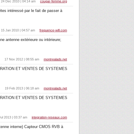
24 Dec 2010 | 04:14 am
cougar-femme.org
s intéressé par le fait de passer à
15 Jan 2010 | 04:57 am
frequence-wifi.com
e antenne extérieure ou intérieure;
17 Nov 2012 | 08:55 am
montrealads.net
, REPARATION ET VENTES DE SYSTEMES
19 Feb 2013 | 06:18 am
montrealads.net
, REPARATION ET VENTES DE SYSTEMES
Jul 2013 | 03:37 am
integration-reseaux.com
(antenne interne) Capteur CMOS RVB à