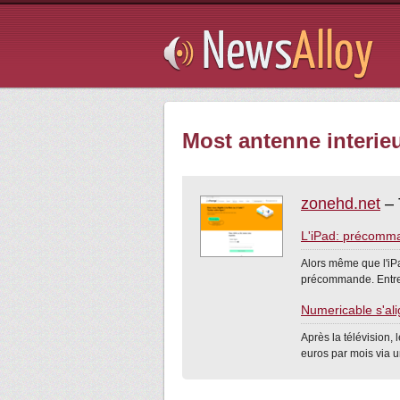
Subsribe
Most antenne interieu
zonehd.net
– 
L'iPad: précomma
Alors même que l'iPa
précommande. Entre l
Numericable s'ali
Après la télévision, 
euros par mois via u