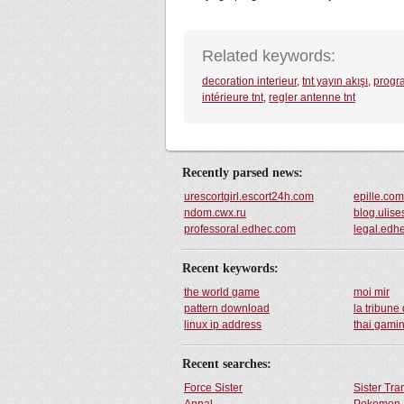
Related keywords:
decoration interieur
,
tnt yayın akışı
,
progr
intérieure tnt
,
regler antenne tnt
Recently parsed news:
urescortgirl.escort24h.com
epille.com
ndom.cwx.ru
blog.ulis
professoral.edhec.com
legal.edh
Recent keywords:
the world game
moi mir
pattern download
la tribune
linux ip address
thai gami
Recent searches:
Force Sister
Sister Tr