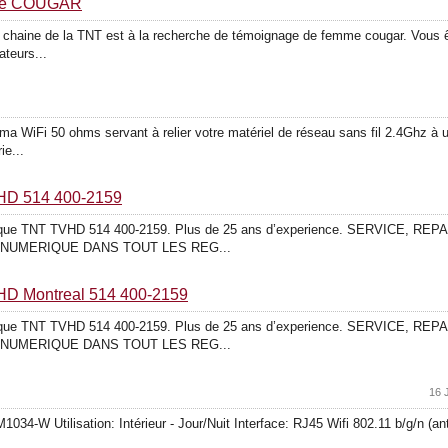
mme COUGAR
 chaine de la TNT est à la recherche de témoignage de femme cougar. Vous ête
ateurs...
a WiFi 50 ohms servant à relier votre matériel de réseau sans fil 2.4Ghz à un
ie...
HD 514 400-2159
umerique TNT TVHD 514 400-2159. Plus de 25 ans d’experience. SERVICE
) NUMERIQUE DANS TOUT LES REG...
HD Montreal 514 400-2159
umerique TNT TVHD 514 400-2159. Plus de 25 ans d’experience. SERVICE
) NUMERIQUE DANS TOUT LES REG...
16 
034-W Utilisation: Intérieur - Jour/Nuit Interface: RJ45 Wifi 802.11 b/g/n 