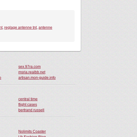
nt
,
reglage antenne tnt
,
antenne
sex.97ra.com
msria.realbb.net
o
artisan.mon-guide.info
central time
flight cases
bertrand russell
Nolimits Coaster