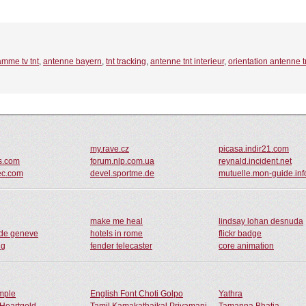
amme tv tnt
,
antenne bayern
,
tnt tracking
,
antenne tnt interieur
,
orientation antenne t
my.rave.cz
picasa.indir21.com
es.com
forum.nlp.com.ua
reynald.incident.net
ec.com
devel.sportme.de
mutuelle.mon-guide.inf
make me heal
lindsay lohan desnuda
 de geneve
hotels in rome
flickr badge
ng
fender telecaster
core animation
ample
English Font Choti Golpo
Yathra