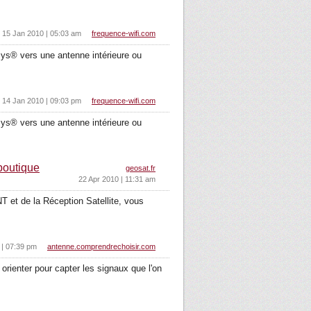
15 Jan 2010 | 05:03 am
frequence-wifi.com
ys® vers une antenne intérieure ou
14 Jan 2010 | 09:03 pm
frequence-wifi.com
ys® vers une antenne intérieure ou
boutique
geosat.fr
22 Apr 2010 | 11:31 am
T et de la Réception Satellite, vous
 | 07:39 pm
antenne.comprendrechoisir.com
 orienter pour capter les signaux que l'on