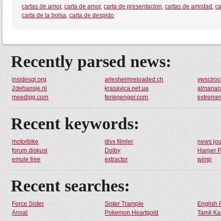
cartas de amor
,
carta de amor
,
carta de presentacion
,
cartas de amistad
,
ca
carta de la bolsa
,
carta de despido
Recently parsed news:
insidesql.org
arlesheimreloaded.ch
vwsciroc
2dehansje.nl
krasavica.net.ua
almanar
meedigg.com
feriepenger.com
extreme
Recent keywords:
motorbike
divx filmler
news jou
forum diskusi
Dolby
Harper P
emule free
extractor
wimp
Recent searches:
Force Sister
Sister Trample
English 
Annal
Pokemon Heartgold
Tamil Ka