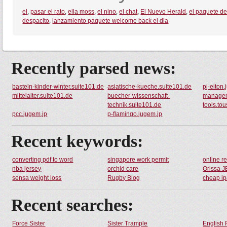
el
,
pasar el rato
,
ella moss
,
el nino
,
el chat
,
El Nuevo Herald
,
el paquete de
despacito
,
lanzamiento paquete welcome back el dia
Recently parsed news:
basteln-kinder-winter.suite101.de
asiatische-kueche.suite101.de
pj-eiton
mittelalter.suite101.de
buecher-wissenschaft-
managem
technik.suite101.de
tools.to
pcc.jugem.jp
p-flamingo.jugem.jp
Recent keywords:
converting pdf to word
singapore work permit
online r
nba jersey
orchid care
Orissa 
sensa weight loss
Rugby Blog
cheap i
Recent searches:
Force Sister
Sister Trample
English 