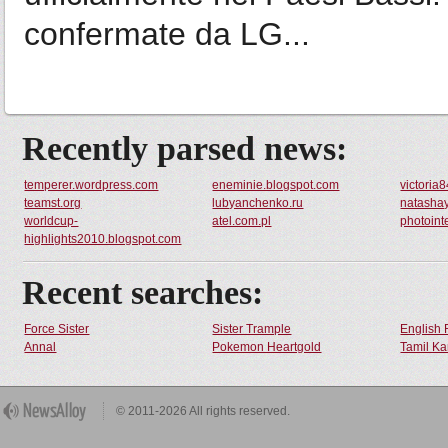
confermate da LG...
Recently parsed news:
temperer.wordpress.com
eneminie.blogspot.com
victoria
teamst.org
lubyanchenko.ru
natashay
worldcup-
atel.com.pl
photoint
highlights2010.blogspot.com
Recent searches:
Force Sister
Sister Trample
English 
Annal
Pokemon Heartgold
Tamil Ka
© 2011-2026 All rights reserved.