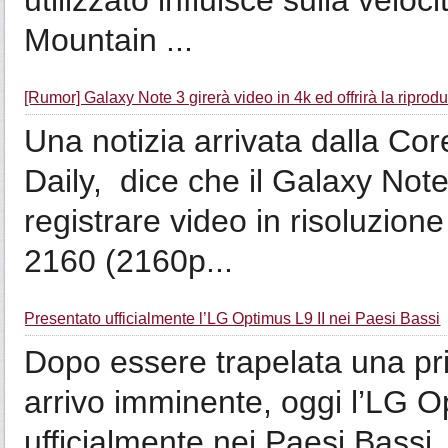
utilizzato influisce sulla veloci
Mountain ...
[Rumor] Galaxy Note 3 girerà video in 4k ed offrirà la ripro
Una notizia arrivata dalla Co
Daily, dice che il Galaxy Note
registrare video in risoluzion
2160 (2160p...
Presentato ufficialmente l’LG Optimus L9 II nei Paesi Bassi
Dopo essere trapelata una p
arrivo imminente, oggi l’LG O
ufficialmente nei Paesi Bassi.