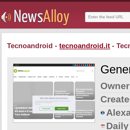
Tecnoandroid -
tecnoandroid.it
- Tec
Gener
Owner
Create
Alexa
Dail