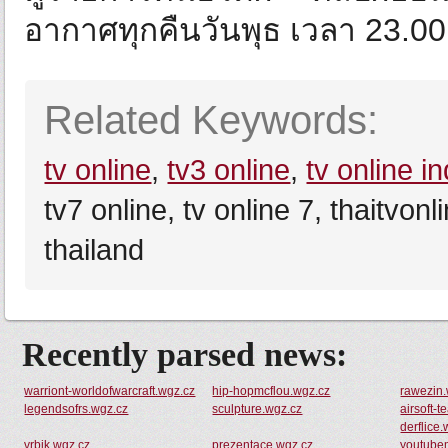
อากาศทุกคืนวันพุธ เวลา 23.00 
Related Keywords:
tv online
,
tv3 online
,
tv online i
tv7 online, tv online 7, thaitvonl
thailand
Recently parsed news:
warriont-worldofwarcraft.wgz.cz
hip-hopmcflou.wgz.cz
rawezin.
legendsofrs.wgz.cz
sculpture.wgz.cz
airsoft-
derflice
vrbik.wgz.cz
prezentace.wgz.cz
youtube