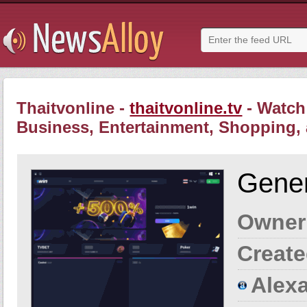
Thaitvonline -
thaitvonline.tv
- Watch 
Business, Entertainment, Shopping,
Gener
Owner
Create
Alexa