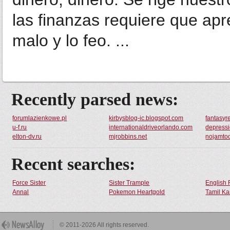
las finanzas requiere que ap
malo y lo feo. ...
Recently parsed news:
forumlazienkowe.pl
kirbysblog-ic.blogspot.com
fantasyre
u-f.ru
internationaldriveorlando.com
depress
elton-dv.ru
mjrobbins.net
nojamto
Recent searches:
Force Sister
Sister Trample
English 
Annal
Pokemon Heartgold
Tamil Ka
© 2011-2026 All rights reserved.