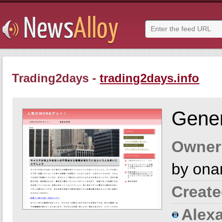
Trading2days -
trading2days.info
Gener
Owner
by on
Create
Alexa