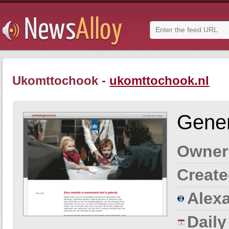
Ukomttochook -
ukomttochook.nl
Gener
Owner
Create
Alexa
Dail