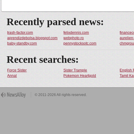
Recently parsed news:
trash-factor.com
felixdennis.com
finance
aprendizdebolsa.blogspot.com
webphoto.ro
aurelien
baby-standby.com
pennystocksotc.com
chmgrou
Recent searches:
Force Sister
Sister Trample
English 
Annal
Pokemon Heartgold
Tamil Ka
© 2011-2026 All rights reserved.