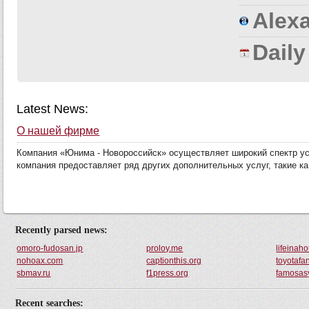
Alexa
Dail
Latest News:
О нашей фирме
Компания «Юнима - Новороссийск» осуществляет широкий спектр усл
компания предоставляет ряд других дополнительных услуг, такие ка.
Recently parsed news:
omoro-fudosan.jp
proloy.me
lifeinah
nohoax.com
captionthis.org
toyotafa
sbmav.ru
f1press.org
famosas
Recent searches: