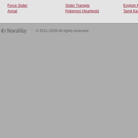
Force Sister
Sister Trample
English 
Annal
Pokemon Heartgold
Tamil Ka
© 2011-2026 All rights reserved.