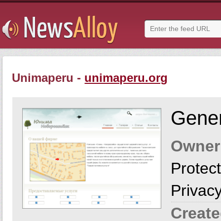
Unimaperu -
unimaperu.org
Gener
Owner
Protect
Privac
Create