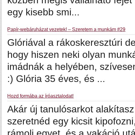
közben mégis vállalható fejet
egy kisebb smi...
Papír-webáruházat vezetek! – Szeretem a munkám #29
Glóriával a rákoskeresztúri de
hogy hiszen neki olyan munká
imádnák a helyében, szívese
:) Glória 35 éves, és ...
Hozd formába az íróasztalodat!
Akár új tanulósarkot alakítasz
szeretnéd egy kicsit kipofozn
rámolj egyet, és a vakáció utá