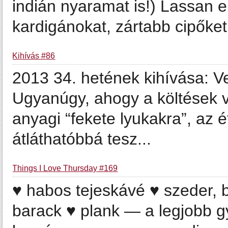
indián nyaramat is!) Lassan e
kardigánokat, zártabb cipőket, 
Kihívás #86
2013 34. hetének kihívása: Ve
Ugyanúgy, ahogy a költések ve
anyagi “fekete lyukakra”, az é
átláthatóbbá tesz...
Things I Love Thursday #169
♥ habos tejeskávé ♥ szeder, 
barack ♥ plank — a legjobb gya