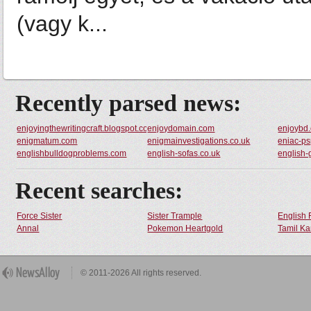
(vagy k...
Recently parsed news:
enjoyingthewritingcraft.blogspot.com
enjoydomain.com
enjoybd.
enigmatum.com
enigmainvestigations.co.uk
eniac-ps
englishbulldogproblems.com
english-sofas.co.uk
english
Recent searches:
Force Sister
Sister Trample
English 
Annal
Pokemon Heartgold
Tamil Ka
© 2011-2026 All rights reserved.