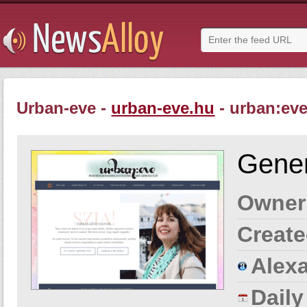
Urban-eve -
urban-eve.hu
- urban:ev
Gener
Owner
Create
Alexa
Dail