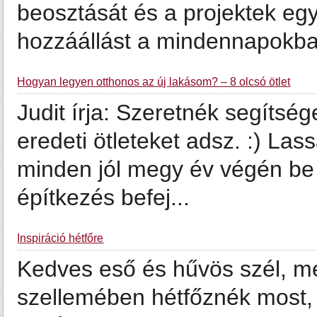
beosztását és a projektek e
hozzáállást a mindennapokban 
Hogyan legyen otthonos az új lakásom? – 8 olcsó ötlet
Judit írja: Szeretnék segítség
eredeti ötleteket adsz. :) Las
minden jól megy év végén be 
építkezés befej...
Inspiráció hétfőre
Kedves eső és hűvös szél, m
szellemében hétfőznék most