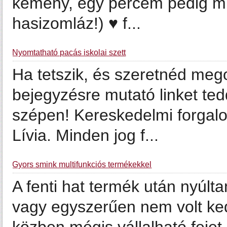
kemény, egy percem pedig mi
hasizomláz!) ♥ f...
Nyomtatható pacás iskolai szett
Ha tetszik, és szeretnéd meg
bejegyzésre mutató linket te
szépen! Kereskedelmi forga
Lívia. Minden jog f...
Gyors smink multifunkciós termékekkel
A fenti hat termék után nyúl
vagy egyszerűen nem volt ked