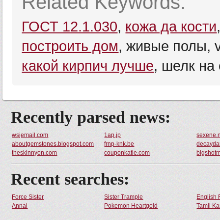
Related Keywords:
ГОСТ 12.1.030
,
кожа да кости
построить дом
, живые полы, v
какой кирпич лучше
, шелк на
Recently parsed news:
wsjemail.com
1ap.jp
sexene.
aboutgemstones.blogspot.com
frnp-knk.be
decayda
theskinnyon.com
couponkatie.com
bigshot
Recent searches:
Force Sister
Sister Trample
English 
Annal
Pokemon Heartgold
Tamil Ka