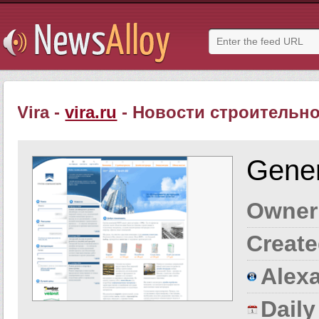
Vira -
vira.ru
- Новости строительн
Gener
Owner
Create
Alexa
Dail