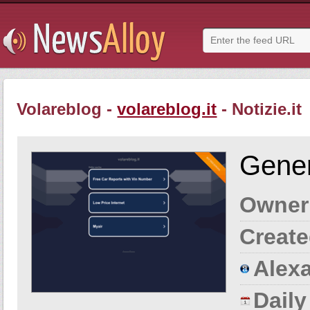
Volareblog -
volareblog.it
- Notizie.it
Gener
Owner
Create
Alexa
Dail