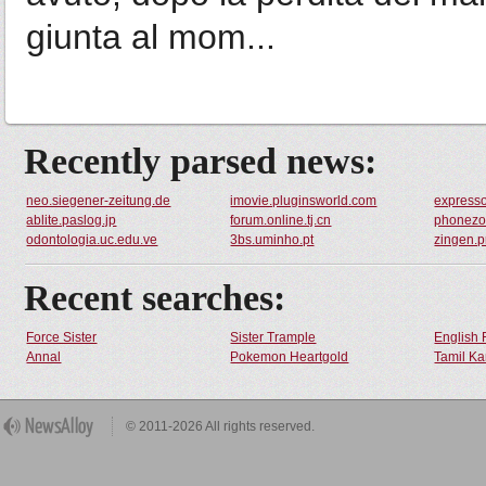
giunta al mom...
Recently parsed news:
neo.siegener-zeitung.de
imovie.pluginsworld.com
expresso
ablite.paslog.jp
forum.online.tj.cn
phonezo
odontologia.uc.edu.ve
3bs.uminho.pt
zingen.p
Recent searches:
Force Sister
Sister Trample
English 
Annal
Pokemon Heartgold
Tamil Ka
© 2011-2026 All rights reserved.