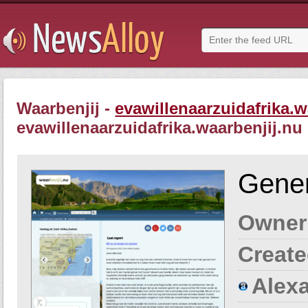
Waarbenjij -
evawillenaarzuidafrika.w
evawillenaarzuidafrika.waarbenjij.nu
Gener
Owner
Create
Alexa