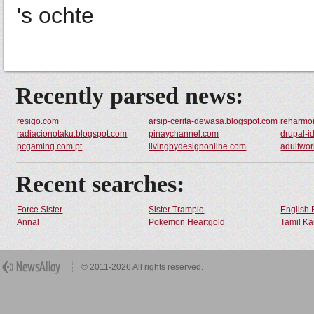
's ochte
Recently parsed news:
resigo.com
arsip-cerita-dewasa.blogspot.com
reharmon
radiacionotaku.blogspot.com
pinaychannel.com
drupal-i
pcgaming.com.pt
livingbydesignonline.com
adultwo
Recent searches:
Force Sister
Sister Trample
English 
Annal
Pokemon Heartgold
Tamil Ka
© 2011-2026 All rights reserved.