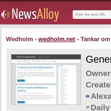
Wedholm -
wedholm.net
- Tankar om
Gener
Owner
Create
Alexa
Dail