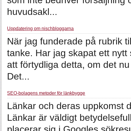
som inte bedriver försäljning 
huvudsakl...
Uppdatering om nischbloggarna
När jag funderade på rubrik ti
tanke. Har jag skapat ett nyt
att förtydliga detta, om det nu
Det...
SEO-bolagens metoder för länkbygge
Länkar och deras uppkomst di
Länkar är väldigt betydelseful
placerar sig i Googles sökresu