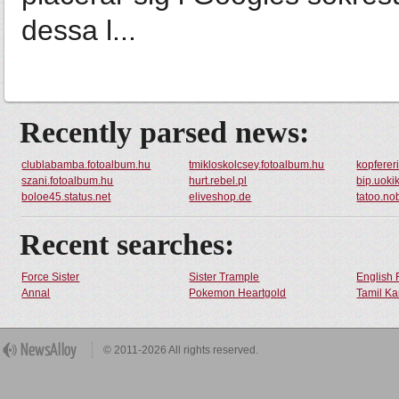
dessa l...
Recently parsed news:
clublabamba.fotoalbum.hu
tmikloskolcsey.fotoalbum.hu
kopferer
szani.fotoalbum.hu
hurt.rebel.pl
bip.uokik
boloe45.status.net
eliveshop.de
tatoo.no
Recent searches:
Force Sister
Sister Trample
English 
Annal
Pokemon Heartgold
Tamil Ka
© 2011-2026 All rights reserved.