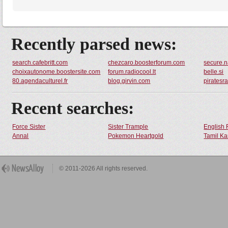
Recently parsed news:
search.cafebritt.com
chezcaro.boosterforum.com
secure.n
choixautonome.boostersite.com
forum.radiocool.lt
belle.si
80.agendaculturel.fr
blog.girvin.com
piratesr
Recent searches:
Force Sister
Sister Trample
English 
Annal
Pokemon Heartgold
Tamil Ka
© 2011-2026 All rights reserved.