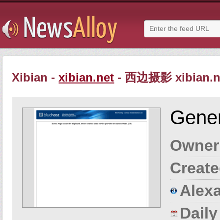
Xibian -
xibian.net
- 西边摄影 xibian.n
Gener
Owner
Create
Alexa
Dail