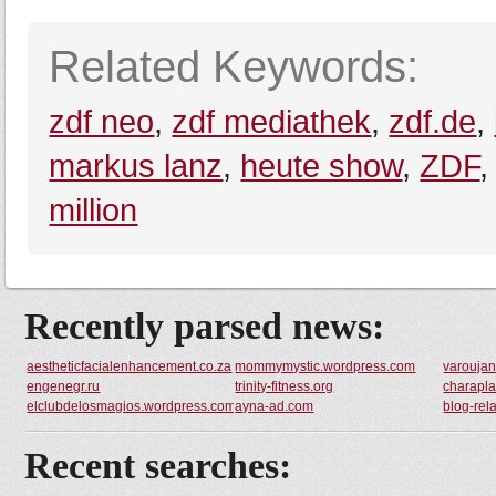
Related Keywords:
zdf neo
,
zdf mediathek
,
zdf.de
,
markus lanz
,
heute show
,
ZDF
million
Recently parsed news:
aestheticfacialenhancement.co.za
mommymystic.wordpress.com
varouja
engenegr.ru
trinity-fitness.org
charapla
elclubdelosmagios.wordpress.com
ayna-ad.com
blog-rel
Recent searches: