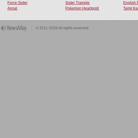
Force Sister
Sister Trample
English 
Annal
Pokemon Heartgold
Tamil Ka
© 2011-2026 All rights reserved.