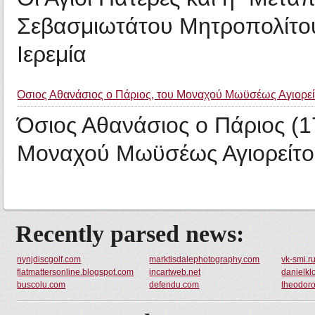
Σεβασμιωτάτου Μητροπολίτου
Ιερεμία
Όσιος Αθανάσιος ο Πάριος, του Μοναχού Μωϋσέως Αγιορεί
Όσιος Αθανάσιος ο Πάριος (1
Μοναχού Μωϋσέως Αγιορείτ
Recently parsed news:
nynjdiscgolf.com
marktisdalephotography.com
vk-smi.r
flatmattersonline.blogspot.com
incartweb.net
danielkl
buscolu.com
defendu.com
theodoro