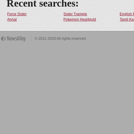
Recent searches:
Force Sister
Sister Trample
English 
Annal
Pokemon Heartgold
Tamil Ka
© 2011-2026 All rights reserved.