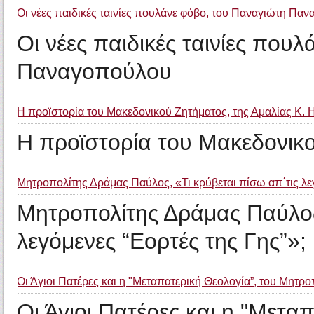
Οι νέες παιδικές ταινίες πουλάνε φόβο, του Παναγιώτη Πα
Οι νέες παιδικές ταινίες που
Παναγοπούλου
Η προϊστορία του Μακεδονικού Ζητήματος, της Αμαλίας Κ. 
Η προϊστορία του Μακεδονικο
Μητροπολίτης Δράμας Παύλος, «Τι κρύβεται πίσω απ΄τις λεγ
Μητροπολίτης Δράμας Παύλος,
λεγόμενες “Εορτές της Γης”»;
Οι Άγιοι Πατέρες και η "Μεταπατερική Θεολογία”, του Μητροπ
Οι Άγιοι Πατέρες και η "Μετα