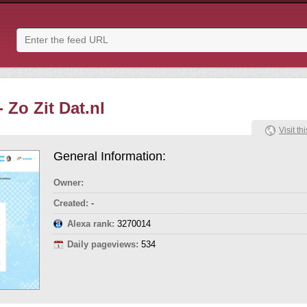
- Zo Zit Dat.nl
Visit thi
General Information:
Owner:
Created:
-
Alexa rank:
3270014
Daily pageviews:
534