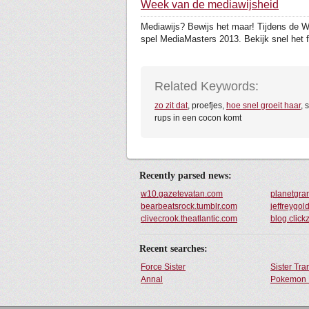
Week van de mediawijsheid
Mediawijs? Bewijs het maar! Tijdens de We
spel MediaMasters 2013. Bekijk snel het fi
Related Keywords:
zo zit dat
, proefjes,
hoe snel groeit haar
, 
rups in een cocon komt
Recently parsed news:
w10.gazetevatan.com
planetgra
bearbeatsrock.tumblr.com
jeffreygol
clivecrook.theatlantic.com
blog.click
Recent searches:
Force Sister
Sister Tr
Annal
Pokemon 