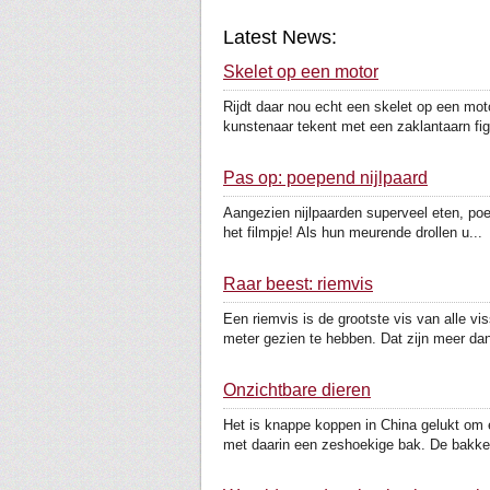
Latest News:
Skelet op een motor
Rijdt daar nou echt een skelet op een moto
kunstenaar tekent met een zaklantaarn figu
Pas op: poepend nijlpaard
Aangezien nijlpaarden superveel eten, poe
het filmpje! Als hun meurende drollen u...
Raar beest: riemvis
Een riemvis is de grootste vis van alle 
meter gezien te hebben. Dat zijn meer dan
Onzichtbare dieren
Het is knappe koppen in China gelukt om e
met daarin een zeshoekige bak. De bakken