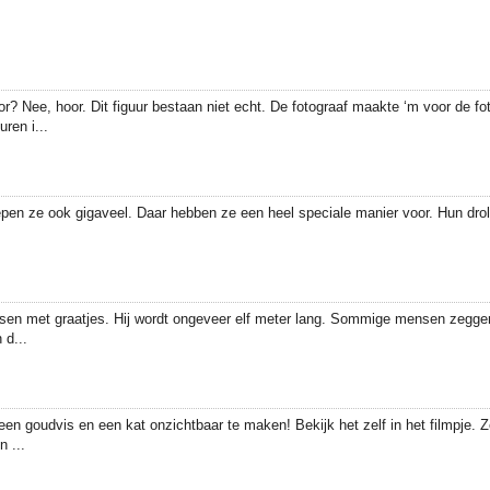
r? Nee, hoor. Dit figuur bestaan niet echt. De fotograaf maakte ‘m voor de fot
ren i...
pen ze ook gigaveel. Daar hebben ze een heel speciale manier voor. Hun droll
vissen met graatjes. Hij wordt ongeveer elf meter lang. Sommige mensen zegg
 d...
en goudvis en een kat onzichtbaar te maken! Bekijk het zelf in het filmpje.
 ...