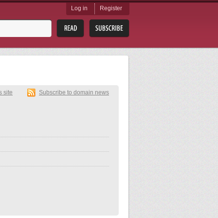
Log in
Register
s site
Subscribe to domain news