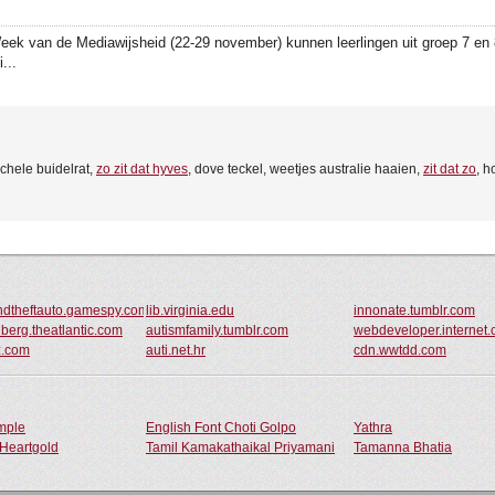
ek van de Mediawijsheid (22-29 november) kunnen leerlingen uit groep 7 en 8 
...
schele buidelrat,
zo zit dat hyves
, dove teckel, weetjes australie haaien,
zit dat zo
, h
ndtheftauto.gamespy.com
lib.virginia.edu
innonate.tumblr.com
dberg.theatlantic.com
autismfamily.tumblr.com
webdeveloper.internet
z.com
auti.net.hr
cdn.wwtdd.com
ample
English Font Choti Golpo
Yathra
Heartgold
Tamil Kamakathaikal Priyamani
Tamanna Bhatia