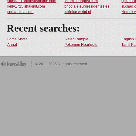
standard.arkansasonline.com
forum.connpost.com
spire.sc
kelly1725.shakinit.com
bricolaje.euroresidentes.es
sl.cnad.
cerita-cinta.com
tukielce.webd.pl
ziemek.
Recent searches:
Force Sister
Sister Trample
English 
Annal
Pokemon Heartgold
Tamil Ka
© 2011-2026 All rights reserved.