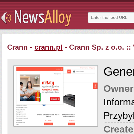
Crann -
crann.pl
- Crann Sp. z o.o. 
Gener
Owner
Inform
Przyby
Create