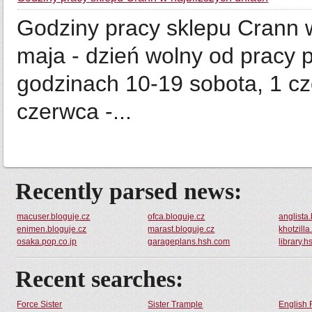
Godziny pracy sklepu Crann w
maja - dzień wolny od pracy p
godzinach 10-19 sobota, 1 cz
czerwca -...
Recently parsed news:
macuser.bloguje.cz
ofca.bloguje.cz
anglista
enimen.bloguje.cz
marast.bloguje.cz
khotzilla
osaka.pop.co.jp
garageplans.hsh.com
library.
Recent searches:
Force Sister
Sister Trample
English 