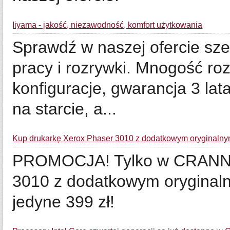
Iiyama - jakość, niezawodność, komfort użytkowania
Sprawdź w naszej ofercie sz
pracy i rozrywki. Mnogość roz
konfiguracje, gwarancja 3 lat
na starcie, a...
Kup drukarkę Xerox Phaser 3010 z dodatkowym oryginalnym
PROMOCJA! Tylko w CRANN k
3010 z dodatkowym oryginal
jedyne 399 zł!