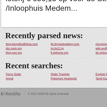
/Inloophuis Medem...
Recently parsed news:
blog.blogsthatfollow.com
jfu.tinywebgallery.com
chuyenvi
doc.spip.org
ns.bs11.jp
wiki.wol
blog.xen.org
fr.ziphone.org
de.zipho
Recent searches:
Force Sister
Sister Trample
English 
Annal
Pokemon Heartgold
Tamil Ka
© 2011-2026 All rights reserved.