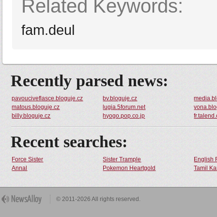
Related Keywords:
fam.deul
Recently parsed news:
pavouciveflasce.bloguje.cz
bv.bloguje.cz
media.bl
matous.bloguje.cz
lugia.5forum.net
vona.blo
billy.bloguje.cz
hyogo.pop.co.jp
fr.talen
Recent searches:
Force Sister
Sister Trample
English 
Annal
Pokemon Heartgold
Tamil Ka
© 2011-2026 All rights reserved.