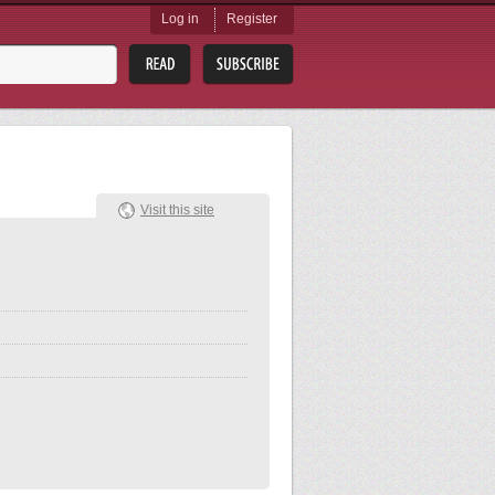
Log in
Register
Visit this site