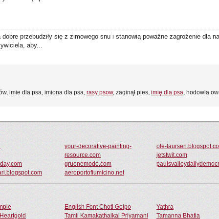
na dobre przebudziły się z zimowego snu i stanowią poważne zagrożenie dla
wiciela, aby...
ów, imie dla psa, imiona dla psa,
rasy psow
, zaginął pies,
imię dla psa
, hodowla ow
u
your-decorative-painting-
ole-laursen.blogspot.c
resource.com
jetstwit.com
today.com
gruenemode.com
paulsvalleydailydemoc
ri.blogspot.com
aeroportofiumicino.net
ample
English Font Choti Golpo
Yathra
Heartgold
Tamil Kamakathaikal Priyamani
Tamanna Bhatia