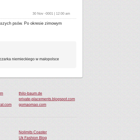
30 Nov -0001 | 12:00 am
 naszych psów. Po okresie zimowym
czarka niemieckiego w małopolsce
om
thilo-baum.de
private-placements.blogspot.com
rat.com
gomaomao.com
Nolimits Coaster
Uk Fashion Blog