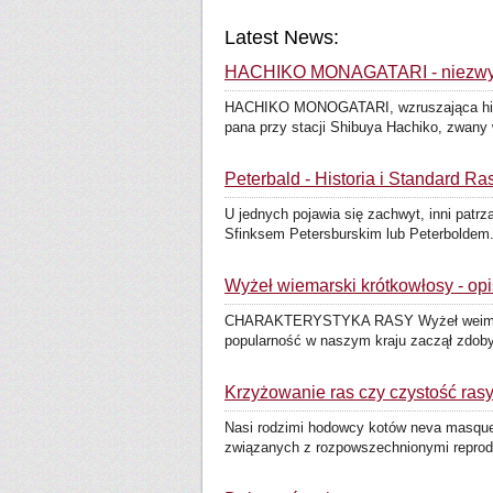
Latest News:
HACHIKO MONAGATARI - niezwyka
HACHIKO MONOGATARI, wzruszająca histori
pana przy stacji Shibuya Hachiko, zwany 
Peterbald - Historia i Standard Ra
U jednych pojawia się zachwyt, inni pat
Sfinksem Petersburskim lub Peterboldem. 
Wyżeł wiemarski krótkowłosy - opi
CHARAKTERYSTYKA RASY Wyżeł weimarski,
popularność w naszym kraju zaczął zdob
Krzyżowanie ras czy czystość ras
Nasi rodzimi hodowcy kotów neva masquera
związanych z rozpowszechnionymi reprodu