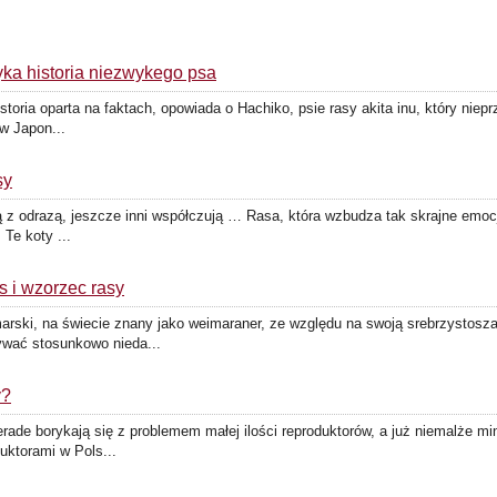
 historia niezwykego psa
a oparta na faktach, opowiada o Hachiko, psie rasy akita inu, który nieprz
w Japon...
sy
rzą z odrazą, jeszcze inni współczują … Rasa, która wzbudza tak skrajne e
Te koty ...
s i wzorzec rasy
 na świecie znany jako weimaraner, ze względu na swoją srebrzystosza
ywać stosunkowo nieda...
y?
de borykają się z problemem małej ilości reproduktorów, a już niemalże mini
ktorami w Pols...