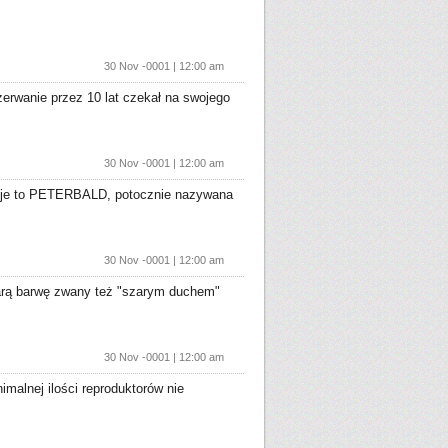
30 Nov -0001 | 12:00 am
erwanie przez 10 lat czekał na swojego
30 Nov -0001 | 12:00 am
mocje to PETERBALD, potocznie nazywana
30 Nov -0001 | 12:00 am
rą barwę zwany też "szarym duchem"
30 Nov -0001 | 12:00 am
malnej ilości reproduktorów nie