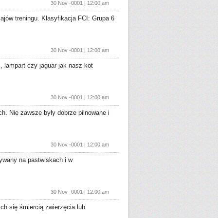
30 Nov -0001 | 12:00 am
jów treningu. Klasyfikacja FCI: Grupa 6
30 Nov -0001 | 12:00 am
, lampart czy jaguar jak nasz kot
30 Nov -0001 | 12:00 am
h. Nie zawsze były dobrze pilnowane i
30 Nov -0001 | 12:00 am
tywany na pastwiskach i w
30 Nov -0001 | 12:00 am
h się śmiercią zwierzęcia lub