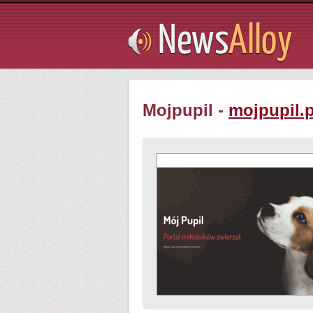
Subsribe
Mojpupil -
mojpupil.p