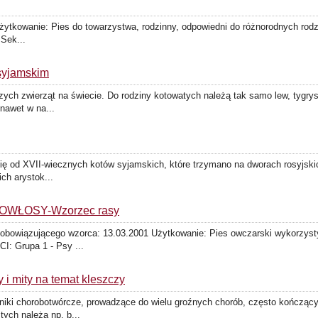
ytkowanie: Pies do towarzystwa, rodzinny, odpowiedni do różnorodnych rodza
Sek...
syjamskim
zych zwierząt na świecie. Do rodziny kotowatych należą tak samo lew, tygrys
nawet w na...
ię od XVII-wiecznych kotów syjamskich, które trzymano na dworach rosyjskic
ch arystok...
WŁOSY-Wzorzec rasy
ji obowiązującego wzorca: 13.03.2001 Użytkowanie: Pies owczarski wykorzys
I: Grupa 1 - Psy ...
y i mity na temat kleszczy
niki chorobotwórcze, prowadzące do wielu groźnych chorób, często kończącyc
ych należą np. b...