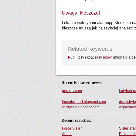
Uwaga, kleszcze!
Lekarze weterynarii alarmują. Kleszcze 
kleszcze muszą jak najszybciej znaleźć ży
Related Keywords:
Pupil
, psy i koty,
rasy psów
, imiona dla ps
Recently parsed news:
pes-rev.com
ladyhair.r
thesubreport.blogspot.com
dentistry
studysas.blogspot.com
vigneshwa
Recent searches:
Force Sister
Sister Tr
Annal
Pokemon 