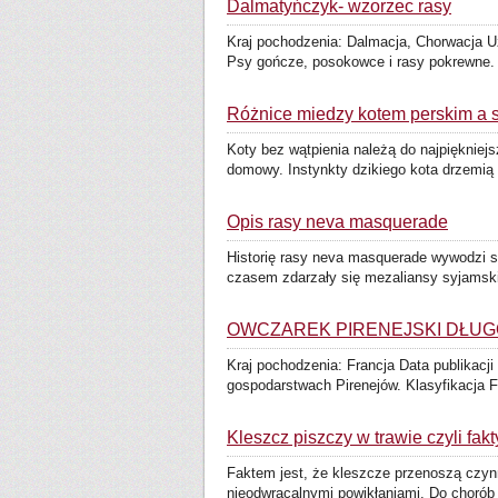
Dalmatyńczyk- wzorzec rasy
Kraj pochodzenia: Dalmacja, Chorwacja Uż
Psy gończe, posokowce i rasy pokrewne. 
Różnice miedzy kotem perskim a 
Koty bez wątpienia należą do najpiękniejs
domowy. Instynkty dzikiego kota drzemią 
Opis rasy neva masquerade
Historię rasy neva masquerade wywodzi s
czasem zdarzały się mezaliansy syjamski
OWCZAREK PIRENEJSKI DŁUGO
Kraj pochodzenia: Francja Data publikac
gospodarstwach Pirenejów. Klasyfikacja FC
Kleszcz piszczy w trawie czyli fakt
Faktem jest, że kleszcze przenoszą czyn
nieodwracalnymi powikłaniami. Do chorób t