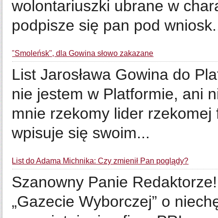
wolontariuszki ubrane w chara
podpisze się pan pod wniosk.
"Smoleńsk", dla Gowina słowo zakazane
List Jarosława Gowina do Pla
nie jestem w Platformie, ani
mnie rzekomy lider rzekomej 
wpisuje się swoim...
List do Adama Michnika: Czy zmienił Pan poglądy?
Szanowny Panie Redaktorze! 
„Gazecie Wyborczej” o niech