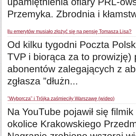
upamiętnienia ofiary PRL-ow
Przemyka. Zbrodnia i kłamstw
Ilu emerytów musiało złożyć się na pensję Tomasza Lisa?
Od kilku tygodni Poczta Polsk
TVP i biorąca za to prowizję
abonentów zalegających z ab
zgłasza ”dłużn...
"Wyborcza" i Trójka zaśmieciły Warszawę (wideo)
Na YouTube pojawił się filmik
okolice Krakowskiego Przedmi