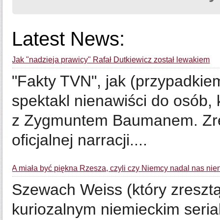
Latest News:
Jak "nadzieja prawicy" Rafał Dutkiewicz został lewakiem
"Fakty TVN", jak (przypadkie
spektakl nienawiści do osób, 
z Zygmuntem Baumanem. Zres
oficjalnej narracji....
A miała być piękna Rzesza, czyli czy Niemcy nadal nas ni
Szewach Weiss (który zresztą
kuriozalnym niemieckim seria