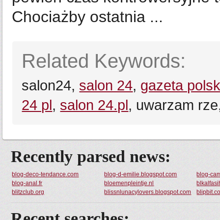
Chociażby ostatnia ...
Related Keywords:
salon24,
salon 24
,
gazeta pols
24 pl
,
salon 24.pl
, uwarzam rze
Recently parsed news:
blog-deco-tendance.com
blog-d-emilie.blogspot.com
blog-cam
blog-anal.fr
bloemenpleintje.nl
blkalfas
blitzclub.org
blissnlunacylovers.blogspot.com
blipbit.
Recent searches: