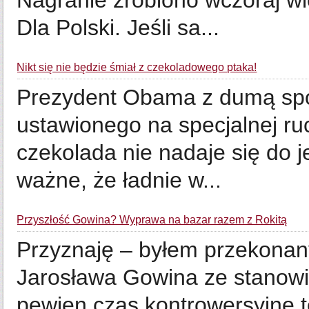
Nagranie zrobiono wczoraj wi
Dla Polski. Jeśli sa...
Nikt się nie będzie śmiał z czekoladowego ptaka!
Prezydent Obama z dumą spo
ustawionego na specjalnej ru
czekolada nie nadaje się do j
ważne, że ładnie w...
Przyszłość Gowina? Wyprawa na bazar razem z Rokitą
Przyznaję – byłem przekonany
Jarosława Gowina ze stanowis
pewien czas kontrowersyjne t