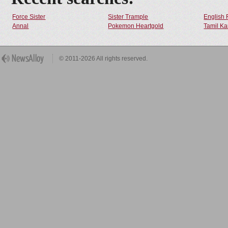
Force Sister
Sister Trample
English 
Annal
Pokemon Heartgold
Tamil Ka
© 2011-2026 All rights reserved.