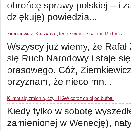
obrońcę sprawy polskiej – i
dziękuję) powiedzia...
Ziemkiewicz: Kaczyński, ten człowiek z salonu Michnika
Wszyscy już wiemy, że Rafał 
się Ruch Narodowy i staje si
prasowego. Cóż, Ziemkiewicz
przyznam, że nieco mn...
Klimat się zmienia, czyli HGW coraz dalej od bufetu
Kiedy tylko w sobotę wyszedł
zamienionej w Wenecję), nat