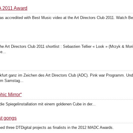
A 2011 Award
was accredited with Best Music video at the Art Directors Club 2011. Watch B
e Art Directors Club 2011 shortlist : Sebastien Tellier « Look » (Mrzyk & Mo
e...
rt ganz im Zeichen des Art Directors Club (ADC). Pink war Programm. Und m
am Samstag...
ic Mirror“
ie Spiegelinstallation mit einem goldenen Cube in der...
st gongs
ed three DTDigital projects as finalists in the 2012 MADC Awards.