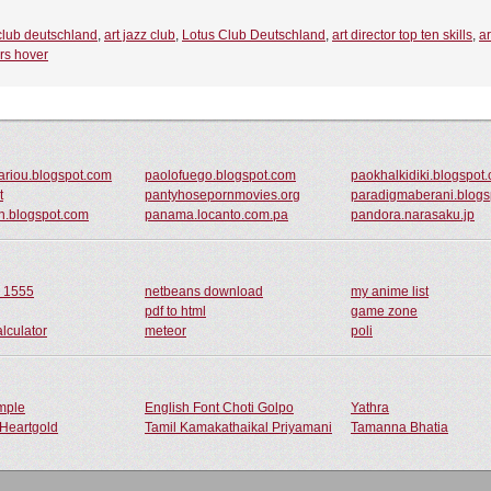
club deutschland
,
art jazz club
,
Lotus Club Deutschland
,
art director top ten skills
,
ar
ors hover
riou.blogspot.com
paolofuego.blogspot.com
paokhalkidiki.blogspot
t
pantyhosepornmovies.org
paradigmaberani.blogs
on.blogspot.com
panama.locanto.com.pa
pandora.narasaku.jp
o 1555
netbeans download
my anime list
pdf to html
game zone
alculator
meteor
poli
ample
English Font Choti Golpo
Yathra
Heartgold
Tamil Kamakathaikal Priyamani
Tamanna Bhatia