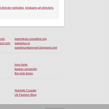
t director websites
,
brisbane art directors
,
.com
parentesis.zonalibre.org
pot.com
palmplus.nl
pandinurdiansyah.blogspot.com
logo fonts
kaplan university
the irish times
Nolimits Coaster
Uk Fashion Blog