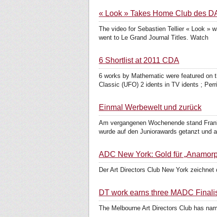
« Look » Takes Home Club des D
The video for Sebastien Tellier « Look » 
went to Le Grand Journal Titles. Watch
6 Shortlist at 2011 CDA
6 works by Mathematic were featured on th
Classic (UFO) 2 idents in TV idents ; Perri
Einmal Werbewelt und zurück
Am vergangenen Wochenende stand Frankfu
wurde auf den Juniorawards getanzt und 
ADC New York: Gold für „Anamorph
Der Art Directors Club New York zeichnet d
DT work earns three MADC Finali
The Melbourne Art Directors Club has nam