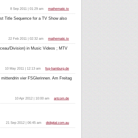
8 Sep 2011 | 01:29 am
mathematic.tv
est Title Sequence for a TV Show also
22 Feb 2011 | 02:32 am
mathematic.tv
riceau/Division) in Music Videos ; MTV
10 May 2011 | 12:13 am
fsg-hamburg.de
ittendrin vier FSGlerinnen. Am Freitag
10 Apr 2012 | 10:00 am
artcom.de
21 Sep 2012 | 06:45 am
dtdigital.com.au