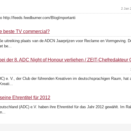
2 Jan 
iano http://feeds.feedburner.com/BlogImportanti
de beste TV commercial?
e uitreiking plaats van de ADCN Jaarprijzen voor Reclame en Vormgeving. D
et be...
bei der 8. ADC Night of Honour verliehen / ZEIT-Chefredakteur
ADC) e. V., der Club der führenden Kreativen im deutschsprachigen Raum, hat 
reati...
eine Ehrentitel für 2012
r Deutschland (ADC) e.V. haben ihre Ehrentitel für das Jahr 2012 gewählt. Im 
n...