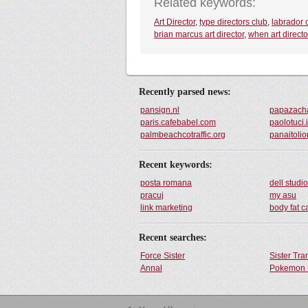
Related keywords:
Art Director
,
type directors club
,
labrador 
brian marcus art director
,
when art direct
Recently parsed news:
pansign.nl
papazacha
paris.cafebabel.com
paolotuci.i
palmbeachcotraffic.org
panaitoli
Recent keywords:
posta romana
dell studi
pracuj
my asu
link marketing
body fat c
Recent searches:
Force Sister
Sister Tr
Annal
Pokemon 